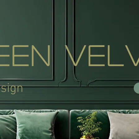
een Vel
sign