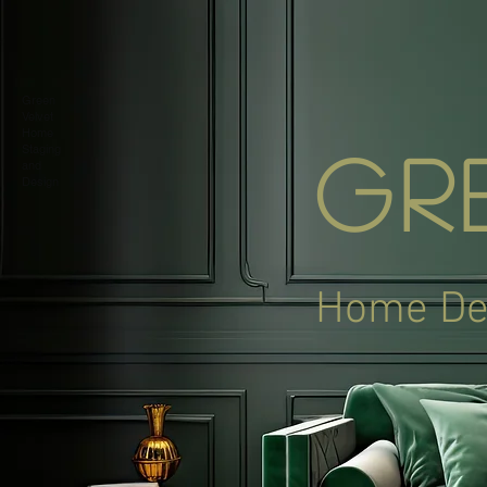
Green
Velvet
Home
Staging
Gr
and
Design
Home De