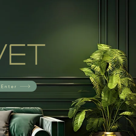
vet
Enter